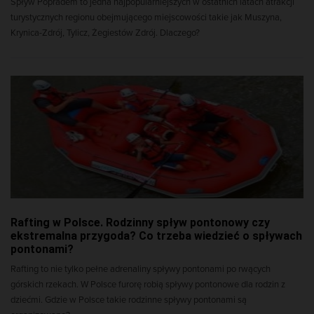
Spływ Popradem to jedna najpopularniejszych w ostatnich latach atrakcji
turystycznych regionu obejmującego miejscowości takie jak Muszyna,
Krynica-Zdrój, Tylicz, Żegiestów Zdrój. Dlaczego?
Rafting w Polsce. Rodzinny spływ pontonowy czy
ekstremalna przygoda? Co trzeba wiedzieć o spływach
pontonami?
Rafting to nie tylko pełne adrenaliny spływy pontonami po rwących
górskich rzekach. W Polsce furorę robią spływy pontonowe dla rodzin z
dziećmi. Gdzie w Polsce takie rodzinne spływy pontonami są