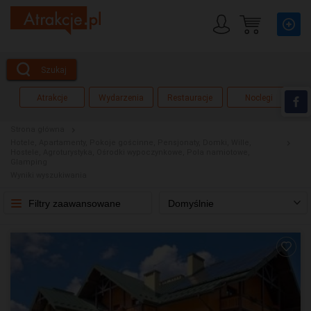
Szukaj
Atrakcje
Wydarzenia
Restauracje
Noclegi
Strona główna
Hotele
,
Apartamenty
,
Pokoje gościnne
,
Pensjonaty
,
Domki
,
Wille
,
Hostele
,
Agroturystyka
,
Ośrodki wypoczynkowe
,
Pola namiotowe
,
Glamping
Wyniki wyszukiwania
Filtry zaawansowane
Domyślnie