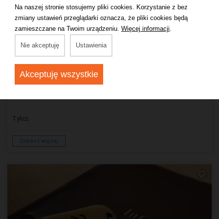
Na naszej stronie stosujemy pliki cookies. Korzystanie z bez
zmiany ustawień przeglądarki oznacza, że pliki cookies będą
zamieszczane na Twoim urządzeniu.
Więcej informacji
.
Nie akceptuję
Ustawienia
WILLA
U Marty
Akceptuję wszystkie
Tylicz
Zobacz więcej