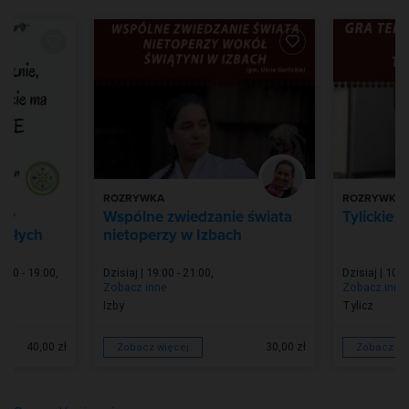
ROZRYWKA
ROZRYWKA
aty
Wspólne zwiedzanie świata
Tylickie 
osłych
nietoperzy w Izbach
7:30 - 19:00
,
Dzisiaj | 19:00 - 21:00
,
Dzisiaj | 10:0
Zobacz inne
Zobacz inne
Izby
Tylicz
40,00 zł
30,00 zł
Zobacz więcej
Zobacz wi