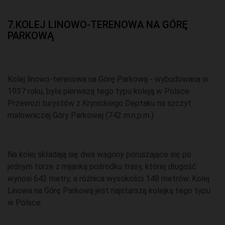
7.KOLEJ LINOWO-TERENOWA NA GÓRĘ
PARKOWĄ
Kolej linowo-terenowa na Górę Parkową - wybudowana w
1937 roku, była pierwszą tego typu koleją w Polsce.
Przewozi turystów z Krynickiego Deptaku na szczyt
malowniczej Góry Parkowej (742 m.n.p.m.)
Na kolej składają się dwa wagony poruszające się po
jednym torze z mijanką pośrodku trasy, której długość
wynosi 642 metry, a różnica wysokości 148 metrów. Kolej
Linowa na Górę Parkową jest najstarszą kolejką tego typu
w Polsce.