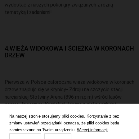
wydostać z naszych pokoi gry związanych z różną
tematyką i zadaniami!
4.WIEŻA WIDOKOWA I ŚCIEŻKA W KORONACH
DRZEW
Pierwsza w Polsce całoroczna wieża widokowa w koronach
drzew znajduje się w Krynicy- Zdroju na szczycie stacji
narciarskiej Słotwiny Arena (896 m n.p.m) wśród lasów
pasma Jaworzyny Krynickiej. Można z niej podziwiać
wspaniałe widoki na okolicę rozpościerające się ponad
Na naszej stronie stosujemy pliki cookies. Korzystanie z bez
koronami drzew.
zmiany ustawień przeglądarki oznacza, że pliki cookies będą
zamieszczane na Twoim urządzeniu.
Więcej informacji
.