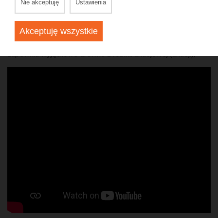
Nie akceptuję
Ustawienia
Droga do Wieży to specjalnie skonstruowana drewniana
ścieżka, przy budowie której pierwszy raz w Europie
zastosowano w dwóch miejscach system piętrowej ścieżki.
Akceptuję wszystkie
Solidną konstrukcję, bezpieczeństwo, ale i piękny wygląd
zapewnia wyjątkowe drewno z robinii akacjowej (akacji),