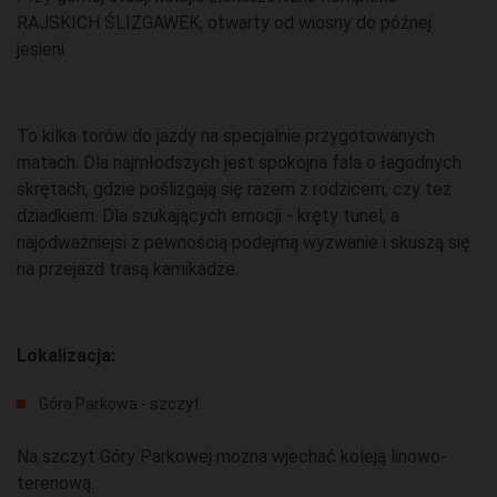
RAJSKICH ŚLIZGAWEK, otwarty od wiosny do późnej
jesieni.
To kilka torów do jazdy na specjalnie przygotowanych
matach. Dla najmłodszych jest spokojna fala o łagodnych
skrętach, gdzie poślizgają się razem z rodzicem, czy też
dziadkiem. Dla szukających emocji - kręty tunel, a
najodważniejsi z pewnością podejmą wyzwanie i skuszą się
na przejazd trasą kamikadze.
Lokalizacja:
Góra Parkowa - szczyt
Na szczyt Góry Parkowej można wjechać koleją linowo-
terenową.