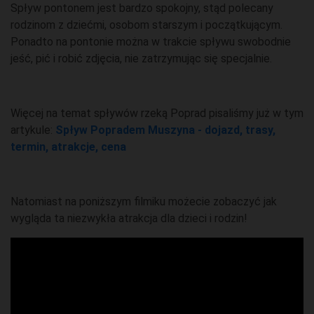
Spływ pontonem jest bardzo spokojny, stąd polecany
rodzinom z dziećmi, osobom starszym i początkującym.
Ponadto na pontonie można w trakcie spływu swobodnie
jeść, pić i robić zdjęcia, nie zatrzymując się specjalnie.
Więcej na temat spływów rzeką Poprad pisaliśmy już w tym
artykule:
Spływ Popradem Muszyna - dojazd, trasy,
termin, atrakcje, cena
Natomiast na poniższym filmiku możecie zobaczyć jak
wygląda ta niezwykła atrakcja dla dzieci i rodzin!