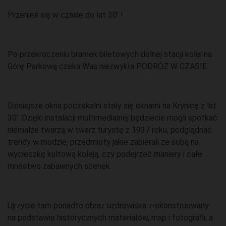
Przenieś się w czasie do lat 30' !
Po przekroczeniu bramek biletowych dolnej stacji kolei na
Górę Parkową czeka Was niezwykła PODRÓŻ W CZASIE.
Dzisiejsze okna poczekalni stały się oknami na Krynicę z lat
30'. Dzięki instalacji multimedialnej będziecie mogli spotkać
niemalże twarzą w twarz turystę z 1937 roku, podglądnąć
trendy w modzie, przedmioty jakie zabierali ze sobą na
wycieczkę kultową koleją, czy podejrzeć maniery i całe
mnóstwo zabawnych scenek.
Ujrzycie tam ponadto obraz uzdrowiska zrekonstruowany
na podstawie historycznych materiałów, map i fotografii, a