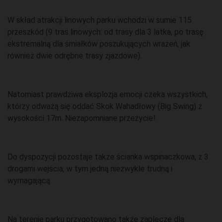
W skład atrakcji linowych parku wchodzi w sumie 115
przeszkód (9 tras linowych: od trasy dla 3 latka, po trasę
ekstremalną dla śmiałków poszukujących wrażeń, jak
również dwie odrębne trasy zjazdowe).
Natomiast prawdziwa eksplozja emocji czeka wszystkich,
którzy odważą się oddać Skok Wahadłowy (Big Swing) z
wysokości 17m. Niezapomniane przeżycie!
Do dyspozycji pozostaje także ścianka wspinaczkowa, z 3
drogami wejścia, w tym jedną niezwykle trudną i
wymagającą.
Na terenie parku przygotowano także zaplecze dla