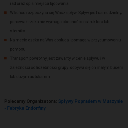
rad oraz opis miejsca lądowania
W końcu rozpoczyna się Wasz spływ. Spływ jest samodzielny,
ponieważ rzeka nie wymaga obecności instruktora lub
sternika.
Na mecie czeka na Was obsługa i pomaga w przycumowaniu
pontonu
Transport powrotny jest zawarty w cenie spływu i w
zależności od liczebności grupy odbywa się on małym busem
lub dużym autokarem
Polecamy Organizatora:
Spływy Popradem w Muszynie
- Fabryka Endorfiny