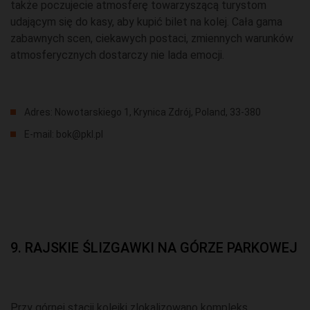
także poczujecie atmosferę towarzyszącą turystom
udającym się do kasy, aby kupić bilet na kolej. Cała gama
zabawnych scen, ciekawych postaci, zmiennych warunków
atmosferycznych dostarczy nie lada emocji.
Adres: Nowotarskiego 1, Krynica Zdrój, Poland, 33-380
E-mail: bok@pkl.pl
9. RAJSKIE ŚLIZGAWKI NA GÓRZE PARKOWEJ
Przy górnej stacji kolejki zlokalizowano kompleks