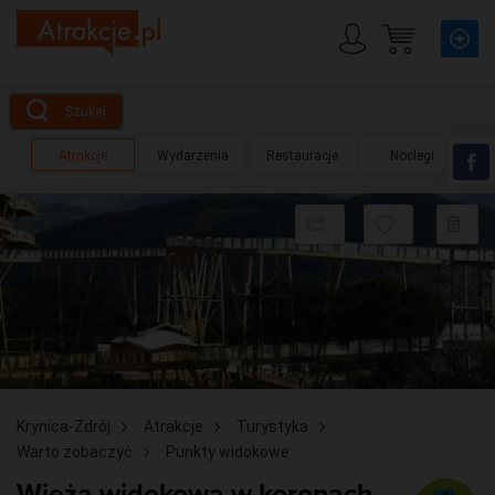
Szukaj
Atrakcje
Wydarzenia
Restauracje
Noclegi
Udostępnij
Dodaj
D
do
d
obserwow
pl
Krynica-Zdrój
Atrakcje
Turystyka
Warto zobaczyć
Punkty widokowe
Wieża widokowa w koronach