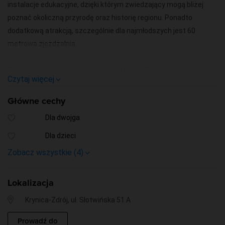
instalacje edukacyjne, dzięki którym zwiedzający mogą bliżej
poznać okoliczną przyrodę oraz historię regionu. Ponadto
dodatkową atrakcją, szczególnie dla najmłodszych jest 60
metrowa zjeżdżalnia.
Do wieży można dotrzeć spacerem utwardzoną, widokową trasą
Czytaj więcej
(poza sezonem zimowym) lub nowoczesną kolejką krzesełkową
wyposażoną w osłony przeciwwiatrowe.
Główne cechy
Dla dwojga
Warto zaznaczyć, że ten wyjątkowy projekt to najwyższa
drewniana konstrukcja tego typu, wykonywana i stworzona
Dla dzieci
przez polskich architektów, konstruktorów i cieśli.
Zobacz wszystkie (4)
Dla niej
Przyjazne niepełnosprawnym
Lokalizacja
Krynica-Zdrój, ul. Słotwińska 51 A
Prowadź do