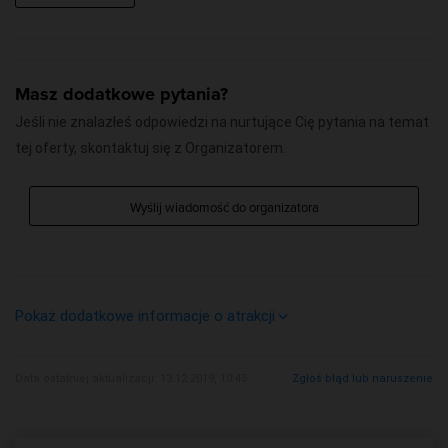
Masz dodatkowe pytania?
Jeśli nie znalazłeś odpowiedzi na nurtujące Cię pytania na temat
tej oferty, skontaktuj się z Organizatorem.
Wyślij wiadomość do organizatora
Pokaż dodatkowe informacje o atrakcji
E-mail:
Data ostatniej aktualizacji: 13.12.2019, 10:45
Zgłoś błąd lub naruszenie
kontakt@wiezawidokowa.pl
Telefon:
51240…
Pokaż numer