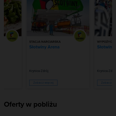
STACJA NARCIARSKA
WYPOŻYCZA
Słotwiny Arena
Słotwiny
Krynica-Zdrój
Krynica-Zdró
Zobacz więcej
Zobacz wi
Oferty w pobliżu