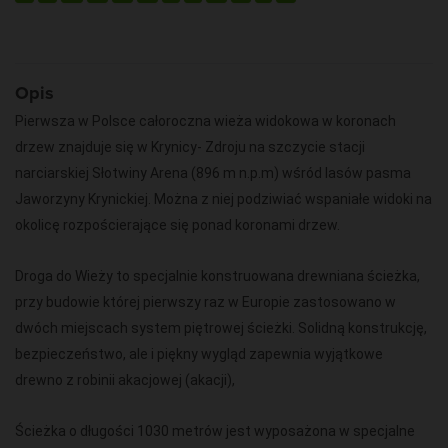
Opis
Pierwsza w Polsce całoroczna wieża widokowa w koronach
drzew znajduje się w Krynicy- Zdroju na szczycie stacji
narciarskiej Słotwiny Arena (896 m n.p.m) wśród lasów pasma
Jaworzyny Krynickiej. Można z niej podziwiać wspaniałe widoki na
okolicę rozpościerające się ponad koronami drzew.
Droga do Wieży to specjalnie konstruowana drewniana ścieżka,
przy budowie której pierwszy raz w Europie zastosowano w
dwóch miejscach system piętrowej ścieżki. Solidną konstrukcję,
bezpieczeństwo, ale i piękny wygląd zapewnia wyjątkowe
drewno z robinii akacjowej (akacji),
Ścieżka o długości 1030 metrów jest wyposażona w specjalne