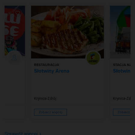
RESTAURACJA
STACJA NAR
Słotwiny Arena
Słotwiny
Krynica-Zdrój
Krynica-Zdró
Zobacz więcej
Zobacz wi
Sprawdź więcej