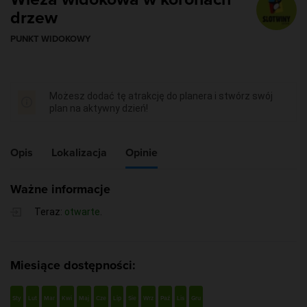
drzew
PUNKT WIDOKOWY
Możesz dodać tę atrakcję do planera i stwórz swój
plan na aktywny dzień!
Opis
Lokalizacja
Opinie
Ważne informacje
Teraz:
otwarte
.
Miesiące dostępności:
Sty
Lut
Mar
Kwi
Maj
Cze
Lip
Sie
Wrz
Paź
Lis
Gru