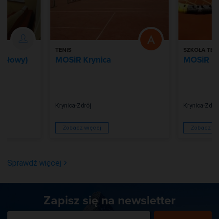
TENIS
SZKOŁA TEN
Perłowy)
MOSiR Krynica
MOSiR Kr
Krynica-Zdrój
Krynica-Zdró
Zobacz więcej
Zobacz wi
Sprawdź więcej
Zapisz się na newsletter