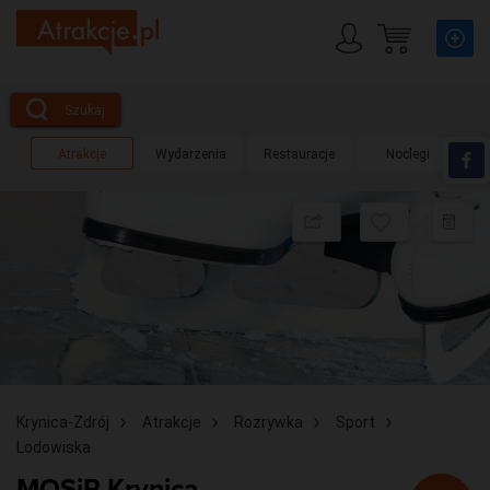
Szukaj
Atrakcje
Wydarzenia
Restauracje
Noclegi
Udostępnij
Dodaj
D
do
d
obserwow
pl
Krynica-Zdrój
Atrakcje
Rozrywka
Sport
Lodowiska
MOSiR Krynica