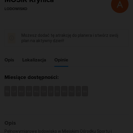
LODOWISKO
Możesz dodać tę atrakcję do planera i stwórz swój
plan na aktywny dzień!
Opis
Lokalizacja
Opinie
Miesiące dostępności:
Sty
Lut
Mar
Kwi
Maj
Cze
Lip
Sie
Wrz
Paź
Lis
Gru
Opis
Pełnowymiarowe lodowisko w Miejskim Ośrodku Sportu i