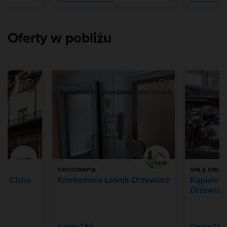
Oferty w pobliżu
KRIOTERAPIA
SPA & WELL
m Cicha
Kriokomora Leśnik-Drzewiarz
Kąpiele 
Drzewiar
Krynica-Zdrój
Krynica-Zdró