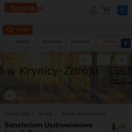
Szukaj
Atrakcje
Wydarzenia
Restauracje
Noclegi
Udostępnij
Dodaj
D
do
d
obserwow
pl
Zobacz
zdjęcia
Krynica-Zdrój
Noclegi
Ośrodki wypoczynkowe
(5)
Sanatorium Uzdrowiskowe