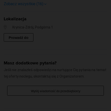
Zobacz wszystkie (16)
Dla dzieci
Dodatkowo płatne:
Przyjazne niepełnosprawnym
• pokój o podwyższonym standardzie - dopłata 20 zł/dzień
Lokalizacja
• wycieczki piesze i autokarowe
Parking
Krynica-Zdrój, Podgórna 1
• opłata uzdrowiskowa
Łazienka
• parking
Prowadź do
Kuchnia
Warunki oferty:
Telewizor
• liczba pokoi w ofercie ograniczona
Dla niepalących
• nie dotyczy rezerwacji już zgłoszonych oraz nie może być
Masz dodatkowe pytania?
łączona z innymi zniżkami, rabatami i bonami
Dla palących
Jeśli nie znalazłeś odpowiedzi na nurtujące Cię pytania na temat
Winda
tej oferty noclegu, skontaktuj się z Organizatorem.
Konferencje
Wyślij wiadomość do przedsiębiorcy
Śniadanie w cenie noclegu
Zabiegi medyczne