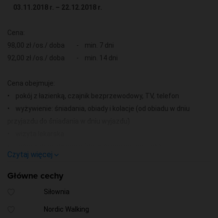
03.11.2018 r. – 22.12.2018 r.
Cena:
98,00 zł /os./ doba - min. 7 dni
92,00 zł /os./ doba - min. 14 dni
Cena obejmuje:
• pokój z łazienką, czajnik bezprzewodowy, TV, telefon
• wyżywienie: śniadania, obiady i kolacje (od obiadu w dniu
przyjazdu do śniadania w dniu wyjazdu)
• wizyta lekarska
• jeden zabieg dziennie (dni zabiegowe: pn. - pt.)
Czytaj więcej
• wieczorne zajęcia na sali gimnastycznej (z instruktorem)
• sala sportowa (koszykówka, tenis stołowy, rzutki, piłkarzyki)
Główne cechy
• siłownia zewnętrzna
Siłownia
• internet Wi-Fi
Nordic Walking