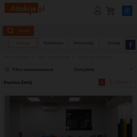
Szukaj
Atrakcje
Wydarzenia
Restauracje
Noclegi
Strona główna
Sale | place zabaw
Wyniki wyszukiwania
Filtry zaawansowane
Domyślnie
x
+15 km
Krynica-Zdrój