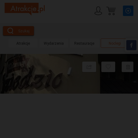
Szukaj
Atrakcje
Wydarzenia
Restauracje
Noclegi
Udostępnij
Dodaj
do
obserwow