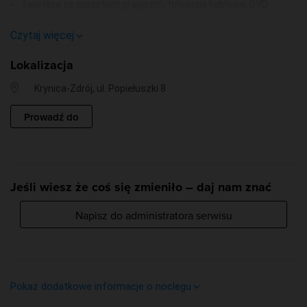
świetlica ze sprzętem grającym, telewizją kablową, DVD
biblioteczka
Czytaj więcej
taras widokowy ze stolikami i krzesełkami
komputer z Internetem (na świetlicy - bezpłatnie)
Lokalizacja
dwa garaże zamykane bramą na pilota
Krynica-Zdrój, ul. Popiełuszki 8
miejsca parkingowe (ograniczona ilość)
gniazda internetowe na każdym piętrze
Prowadź do
internet bezprzewodowy
altana z grillem i drewnianą ławą
Jeśli wiesz że coś się zmieniło – daj nam znać
Napisz do administratora serwisu
Pokaż dodatkowe informacje o noclegu