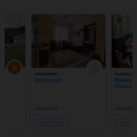
APARTAMENT
PIJALNIA C
ry
Willa Lubicz
Pijalnia 
Chocolati
Krynica-Zdrój
Krynica-Zdró
Zobacz więcej
Zobacz wi