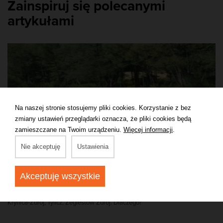
Zainspiruj się polecanymi
artykułami
Na naszej stronie stosujemy pliki cookies. Korzystanie z bez
zmiany ustawień przeglądarki oznacza, że pliki cookies będą
zamieszczane na Twoim urządzeniu.
Więcej informacji
.
Nie akceptuję
Ustawienia
Spływ Popradem Muszyna - dojazd, trasy, termin,
atrakcje, cena
Akceptuję wszystkie
Spływ Popradem to jedna najpopularniejszych w ostatnich latach atrakcji
turystycznych regionu obejmującego miejscowości takie jak Muszyna,
Krynica-Zdrój, Tylicz, Żegiestów Zdrój. Dlaczego?