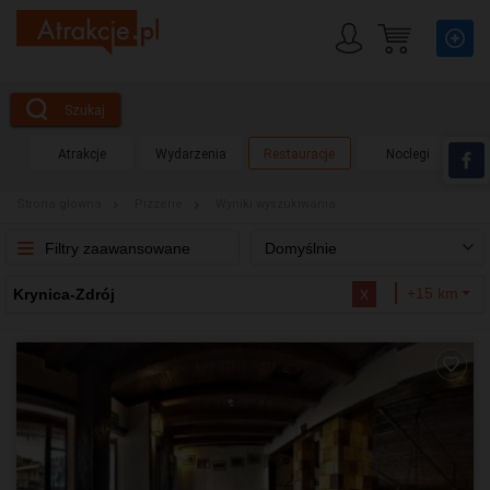
Szukaj
Atrakcje
Wydarzenia
Restauracje
Noclegi
Strona główna
Pizzerie
Wyniki wyszukiwania
Filtry zaawansowane
Domyślnie
x
+15 km
Krynica-Zdrój