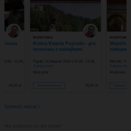
ROZRYWKA
ROZRYWKA
 ternowa
Kraina Księcia Popradu - gra
Wspólne 
terenowa z naklejkami
nietoper
| 10:00 - 12:00
,
Piątek, 14 Sierpień 2026 | 10:30 - 12:30
,
Wtorek, 11 Si
Zobacz inne
Zobacz inne
Muszyna
Wojkowa
30,00 zł
30,00 zł
Zobacz więcej
Zobacz wi
Sprawdź więcej
Nie znalazłeś nic dla siebie?