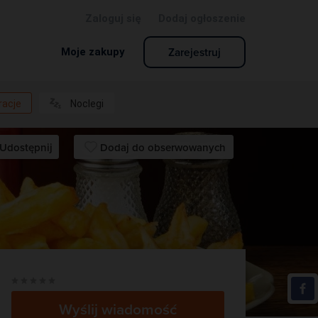
Zaloguj się
Dodaj ogłoszenie
Zarejestruj
Moje zakupy
racje
Noclegi
Udostępnij
Dodaj do obserwowanych
Buda Burger
FAST FOOD
Wyślij wiadomość