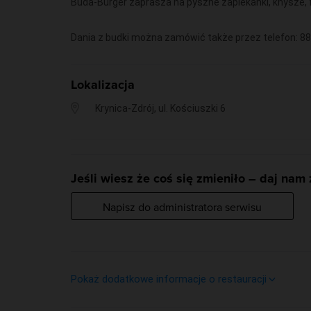
Buda-Burger zaprasza na pyszne zapiekanki, knysze, fr
Dania z budki można zamówić także przez telefon: 88
Lokalizacja
Krynica-Zdrój, ul. Kościuszki 6
Jeśli wiesz że coś się zmieniło – daj nam
Napisz do administratora serwisu
Pokaż dodatkowe informacje o restauracji