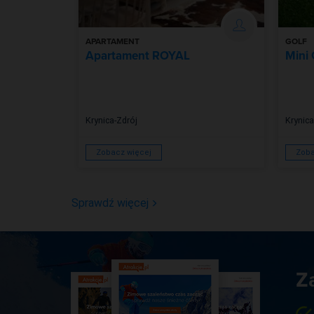
APARTAMENT
GOLF
na
Apartament ROYAL
Mini 
Krynica-Zdrój
Krynica
Zobacz więcej
Zoba
Sprawdź więcej
Z