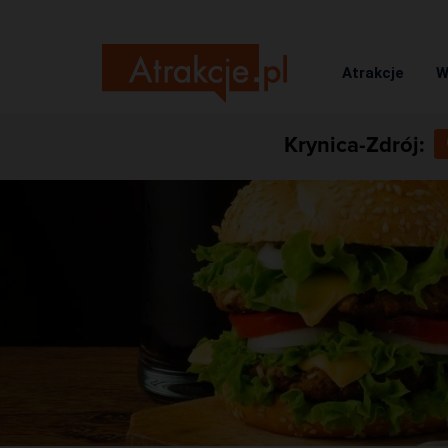
Atrakcje
W
Krynica-Zdrój: