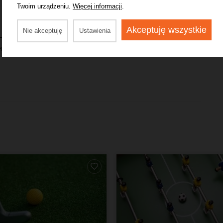
od 12:00 do 21:00
Twoim urządzeniu.
Więcej informacji
.
Jestem właścicielem tej restauracji.
Zgłoś błąd lub naruszenie
od 12:00 do 21:00
Akceptuję wszystkie
Nie akceptuję
Ustawienia
od 12:00 do 21:00
enzję
od 12:00 do 21:00
od 12:00 do 21:00
od 12:00 do 21:00
od 12:00 do 21:00