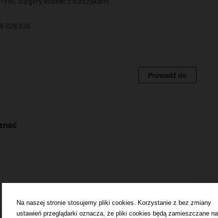
ytki, burgery, kubełki z kurczakami.
8 828 838.
Prowadź do
 znać
Na naszej stronie stosujemy pliki cookies. Korzystanie z bez zmiany
ustawień przeglądarki oznacza, że pliki cookies będą zamieszczane na