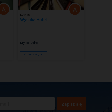
DARTS
BILARD
Wysoka Hotel
Rapsodia 
Wypoczyn
Krynica-Zdrój
Krynica-Zdrój
Zobacz więcej
Zobacz więc
Zapisz się