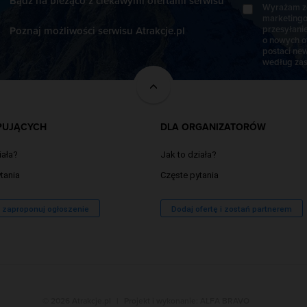
Bądź na bieżąco z ciekawymi ofertami serwisu
Wyrażam zg
marketingo
przesyłani
Poznaj możliwości serwisu Atrakcje.pl
o nowych o
postaci new
według zas
PUJĄCYCH
DLA ORGANIZATORÓW
iała?
Jak to działa?
tania
Częste pytania
/ zaproponuj ogłoszenie
Dodaj ofertę i zostań partnerem
© 2026 Atrakcje.pl
|
Projekt i wykonanie:
ALFA BRAVO