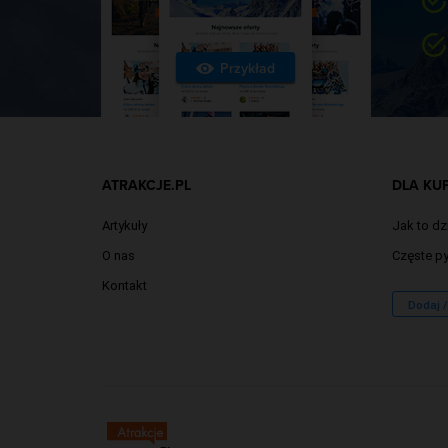
Przykład
ATRAKCJE.PL
DLA KU
Artykuły
Jak to dz
O nas
Częste py
Kontakt
Dodaj 