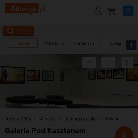
Szukaj
Atrakcje
Wydarzenia
Restauracje
Noclegi
Udostępnij
Dodaj
D
do
d
obserwow
pl
Krynica-Zdrój
Atrakcje
Kultura i sztuka
Galerie
Galeria Pod Kasztanem