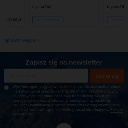
Krynica-Zdrój
Krynica-Zdró
od 100,00 zł
Zobacz więcej
Zobacz wi
Sprawdź więcej
Zapisz się na newsletter
Zapisz się
Wyrażam zgodę na przetwarzanie mojego adresu e-mail w celach
marketingowych przez firmę HT EXPERT NIP: 7342676075, w tym
na przesyłanie informacji handlowych i marketingowych (w
szczególności o nowych ofertach promocyjnych, produktach,
usługach i konkursach) w postaci newslettera drogą elektroniczną
na mój adres e-mail, zgodnie i według zasad określonych w
Polityce
prywatności
.