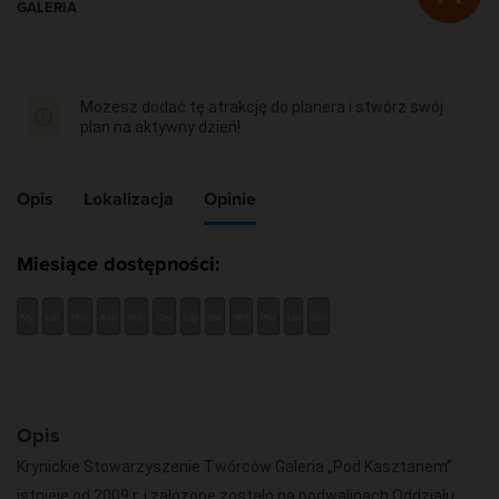
GALERIA
Możesz dodać tę atrakcję do planera i stwórz swój
plan na aktywny dzień!
Opis
Lokalizacja
Opinie
Miesiące dostępności:
Sty
Lut
Mar
Kwi
Maj
Cze
Lip
Sie
Wrz
Paź
Lis
Gru
Opis
Krynickie Stowarzyszenie Twórców Galeria „Pod Kasztanem”
istnieje od 2009 r. i założone zostało na podwalinach Oddziału