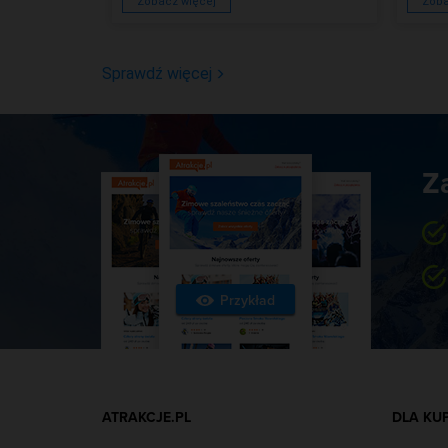
Zobacz więcej
Zoba
Sprawdź więcej
Z
Przykład
ATRAKCJE.PL
DLA KU