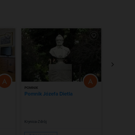
POMNIK
SPA & WELLNE
Pomnik Józefa Dietla
Górskie S
Krynica-Zdrój
Krynica-Zdrój