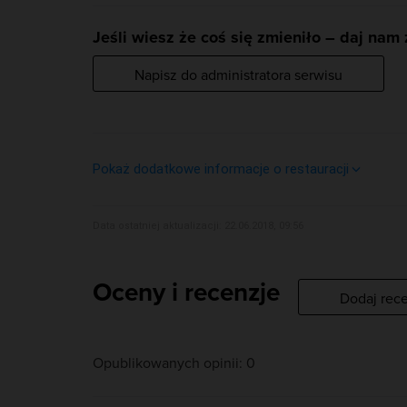
Jeśli wiesz że coś się zmieniło – daj nam
Napisz do administratora serwisu
Pokaż dodatkowe informacje o restauracji
E-mail:
Data ostatniej aktualizacji: 22.06.2018, 09:56
zielonagorka@hot.pl
Telefon:
18471…
Oceny i recenzje
Pokaż numer
Dodaj rec
Opublikowanych opinii: 0