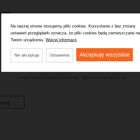
 znać
Na naszej stronie stosujemy pliki cookies. Korzystanie z bez zmiany
ustawień przeglądarki oznacza, że pliki cookies będą zamieszczane na
Twoim urządzeniu.
Więcej informacji
.
Akceptuję wszystkie
Nie akceptuję
Ustawienia
Brak informacji o godzinach otwarcia
Jestem właścicielem tej restauracji.
Zgłoś błąd lub naruszenie
enzję