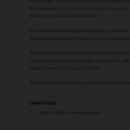
Restauracja - pizzeria Pod Zieloną Górką znajduje się 
Miła i spokojna atmosfera starych wnętrz umila czas 
pobudzają Państwa kubki smakowe.
Pod Zieloną Górką oferuje szeroką gamę wytwornych w
Specjalnością lokalu jest również pizza przygotowyw
W ofercie restauracji znaleźć można dania oparte na 
regionalnej. Na szczególną uwagę zasługują m.in.: śle
sałatki, krewetki oraz zrazy w chlebie.
Restauracja organizuje także przyjęcia okolicznościo
Lokalizacja
Krynica-Zdrój, ul. Nowotarskiego 5