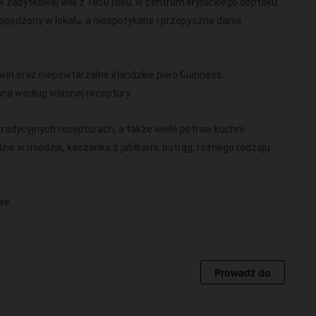
w zabytkowej willi z 1850 roku, w centrum krynickiego deptaku.
spędzony w lokalu, a niespotykane i przepyszne dania
in oraz niepowtarzalne irlandzkie piwo Guinness.
ana według własnej receptury.
tradycyjnych recepturach, a także wiele potraw kuchni
dzie w miodzie, kaszanka z jabłkami, pstrąg, różnego rodzaju
we.
Prowadź do