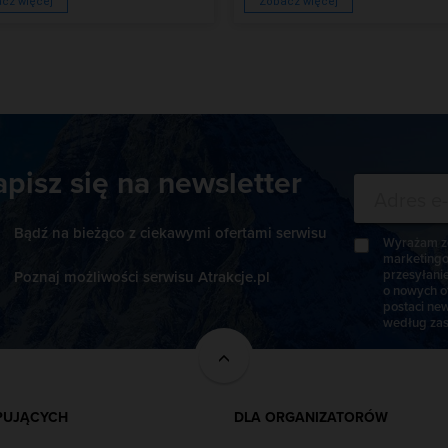
cz więcej
Zobacz więcej
apisz się na newsletter
Bądź na bieżąco z ciekawymi ofertami serwisu
Wyrażam zg
marketingo
przesyłani
Poznaj możliwości serwisu Atrakcje.pl
o nowych o
postaci new
według zas
PUJĄCYCH
DLA ORGANIZATORÓW