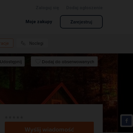
Zaloguj się
Dodaj ogłoszenie
Zarejestruj
Moje zakupy
racje
Noclegi
Udostępnij
Dodaj do obserwowanych
Pod Zieloną Górką
RESTAURACJA
Wyślij wiadomość