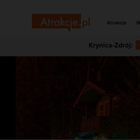
Atrakcje
W
Krynica-Zdrój: