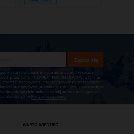
Zobacz więcej
Zobacz więc
Zapisz się
odę na przetwarzanie mojego adresu e-mail w celach
wych przez firmę HT EXPERT NIP: 7342676075, w tym na
e informacji handlowych i marketingowych (w szczególności
fertach promocyjnych, produktach, usługach i konkursach) w
slettera drogą elektroniczną na mój adres e-mail, zgodnie i
ad określonych w
Polityce prywatności
.
WARTO WIEDZIEĆ