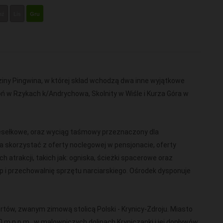
aź
Lis
Gru
ziny Pingwina, w której skład wchodzą dwa inne wyjątkowe
Groń w Rzykach k/Andrychowa, Skolnity w Wiśle i Kurza Góra w
esełkowe, oraz wyciąg taśmowy przeznaczony dla
 skorzystać z oferty noclegowej w pensjonacie, oferty
h atrakcji, takich jak: ogniska, ścieżki spacerowe oraz
p i przechowalnię sprzętu narciarskiego. Ośrodek dysponuje
ortów, zwanym zimową stolicą Polski - Krynicy-Zdroju. Miasto
m n.p.m., w malowniczych dolinach Kryniczanki i jej dopływów: