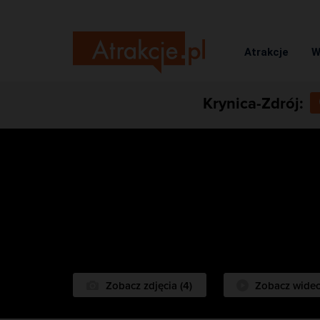
Atrakcje
W
Krynica-Zdrój:
Zobacz zdjęcia (4)
Zobacz wide