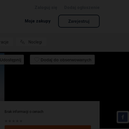
Zaloguj się
Dodaj ogłoszenie
Zarejestruj
Moje zakupy
racje
Noclegi
Udostępnij
Dodaj do obserwowanych
Słotwiny Arena
STACJA NARCIARSKA
Brak informacji o cenach