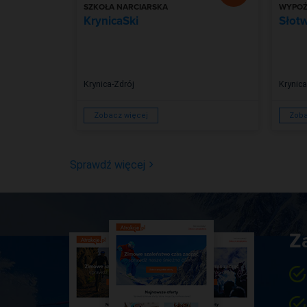
SZKOŁA NARCIARSKA
WYPOŻ
KrynicaSki
Słot
Krynica-Zdrój
Krynica
Zobacz więcej
Zoba
Sprawdź więcej
Z