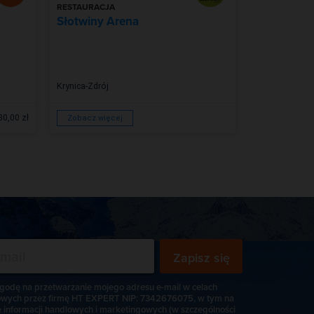
RESTAURACJA
PUNKT WIDO
Słotwiny Arena
Wieża wid
drzew
Krynica-Zdrój
Krynica-Zdrój
80,00 zł
Zobacz więcej
Zobacz więc
Zapisz się
odę na przetwarzanie mojego adresu e-mail w celach
wych przez firmę HT EXPERT NIP: 7342676075, w tym na
e informacji handlowych i marketingowych (w szczególności