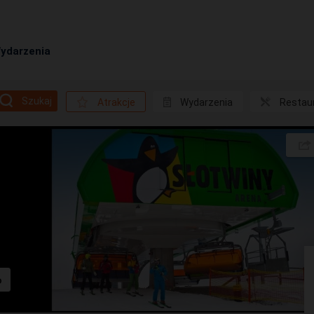
ydarzenia
Szukaj
Atrakcje
Wydarzenia
Restau
o