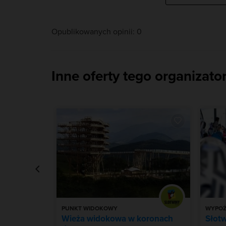
specjalnym instalacjom edukacyjnym.
Opublikowanych opinii: 0
Inne oferty tego organizato
PUNKT WIDOKOWY
WYPOŻ
Wieża widokowa w koronach
Słot