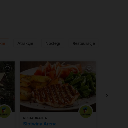
kie
Atrakcje
Noclegi
Restauracje
RESTAURACJA
PUNKT WIDO
Słotwiny Arena
Wieża wid