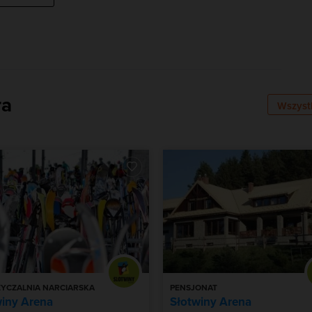
nieczynne
nieczynne
nieczynne
ra
Wszyst
YCZALNIA NARCIARSKA
PENSJONAT
winy Arena
Słotwiny Arena