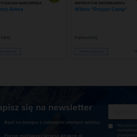
YCZALNIA NARCIARSKA
INSTRUKTOR SNOWBOARDU
winy Arena
Wiktor "Project Camp"
-Zdrój
Krynica-Zdrój
1
cz więcej
Zobacz więcej
apisz się na newsletter
Bądź na bieżąco z ciekawymi ofertami serwisu
Wyrażam zg
marketingo
przesyłani
Poznaj możliwości serwisu Atrakcje.pl