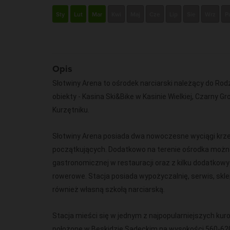
Sty
Lut
Mar
Kwi
Maj
Cze
Lip
Sie
Wrz
P
Opis
Słotwiny Arena to ośrodek narciarski należący do Rod
obiekty - Kasina Ski&Bike w Kasinie Wielkiej, Czarny 
Kurzętniku.
Słotwiny Arena posiada dwa nowoczesne wyciągi krz
początkujących. Dodatkowo na terenie ośrodka można
gastronomicznej w restauracji oraz z kilku dodatkowyc
rowerowe. Stacja posiada wypożyczalnię, serwis, skle
również własną szkołą narciarską.
Stacja mieści się w jednym z najpopularniejszych kur
położone w Beskidzie Sądeckim na wysokości 560-620 