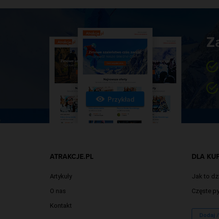
Z
Przykład
ATRAKCJE.PL
DLA KU
Artykuły
Jak to dz
O nas
Częste py
Kontakt
Dodaj 