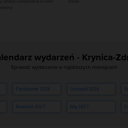
y i atrakcji z aktywnością na łonie
miasta.
uszajmy!
lendarz wydarzeń - Krynica-Zd
Sprawdź wydarzenia w najbliższych miesiącach
Październik 2026
Listopad 2026
G
Kwiecień 2027
Maj 2027
C