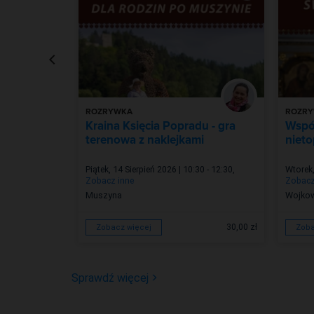
ROZRYWKA
ROZR
ternowa
Kraina Księcia Popradu - gra
Wspó
terenowa z naklejkami
niet
0:00 - 12:00
,
Piątek, 14 Sierpień 2026 | 10:30 - 12:30
,
Wtorek,
Zobacz inne
Zobacz
Muszyna
Wojko
30,00 zł
30,00 zł
Zobacz więcej
Zoba
Sprawdź więcej