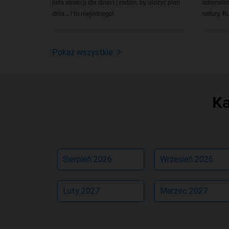
lista atrakcji dla dzieci i rodzin, by ułożyć plan
adrenalin
dnia... i to niejednego!
natury. R
Pokaż wszystkie
Ka
Sierpień 2026
Wrzesień 2026
Luty 2027
Marzec 2027