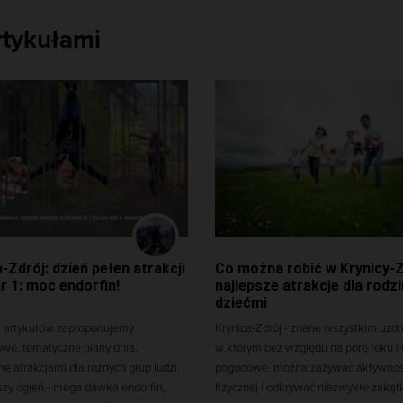
rtykułami
-Zdrój: dzień pełen atrakcji
Co można robić w Krynicy-Z
nr 1: moc endorfin!
najlepsze atrakcje dla rodzi
dziećmi
ii artykułów zaproponujemy
Krynica-Zdrój - znane wszystkim uzd
we, tematyczne plany dnia,
w którym bez względu na porę roku i
e atrakcjami dla różnych grup ludzi.
pogodowe, można zażywać aktywnoś
zy ogień - mega dawka endorfin,
fizycznej i odkrywać niezwykłe zakąt