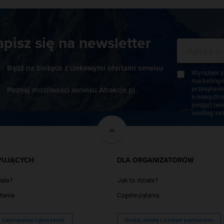
apisz się na newsletter
Bądź na bieżąco z ciekawymi ofertami serwisu
Wyrażam zg
marketingo
przesyłani
Poznaj możliwości serwisu Atrakcje.pl
o nowych o
postaci new
według zas
PUJĄCYCH
DLA ORGANIZATORÓW
iała?
Jak to działa?
tania
Częste pytania
/ zaproponuj ogłoszenie
Dodaj ofertę i zostań partnerem