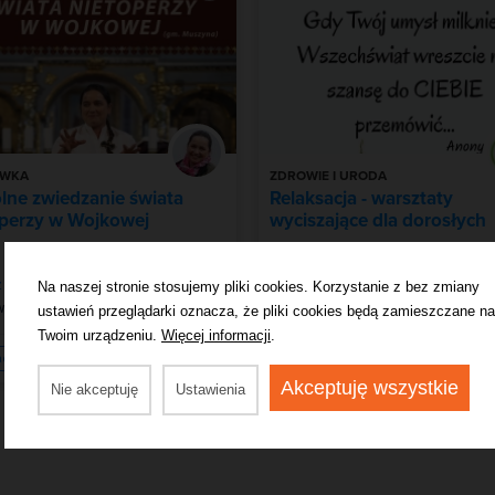
YWKA
ZDROWIE I URODA
lne zwiedzanie świata
Relaksacja - warsztaty
operzy w Wojkowej
wyciszające dla dorosłych
 11 Sierpień 2026 | 19:00 - 21:00
,
Środa, 12 Sierpień 2026 | 17:30 - 19:
 inne
Zobacz inne
Na naszej stronie stosujemy pliki cookies. Korzystanie z bez zmiany
wa
Krynica-Zdrój
ustawień przeglądarki oznacza, że pliki cookies będą zamieszczane na
Twoim urządzeniu.
Więcej informacji
.
30,00 zł
cz więcej
Zobacz więcej
Akceptuję wszystkie
Nie akceptuję
Ustawienia