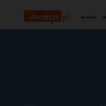
Atrakcje
W