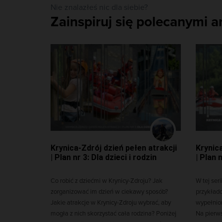
Nie znalazłeś nic dla siebie?
Zainspiruj się polecanymi a
Krynica-Zdrój dzień pełen atrakcji
Krynica
| Plan nr 3: Dla dzieci i rodzin
| Plan 
Co robić z dziećmi w Krynicy-Zdroju? Jak
W tej ser
zorganizować im dzień w ciekawy sposób?
przykłado
Jakie atrakcje w Krynicy-Zdroju wybrać, aby
wypełnion
mogła z nich skorzystać cała rodzina? Poniżej
Na pierws