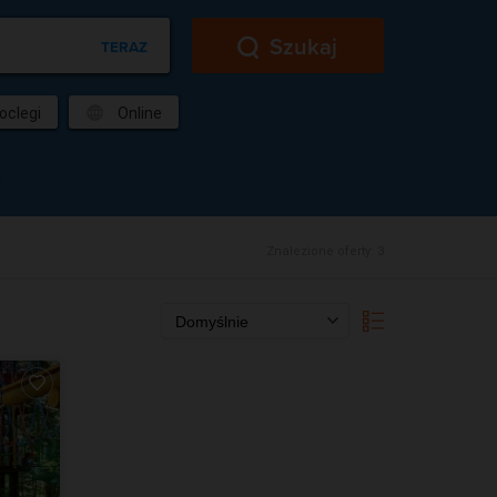
Szukaj
TERAZ
oclegi
Online
Znalezione oferty:
3
Domyślnie