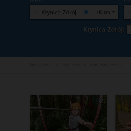
Gdzie?
+15 km
Krynica-Zdrój:
Strona główna
Parki linowe
Wyniki wyszukiwania