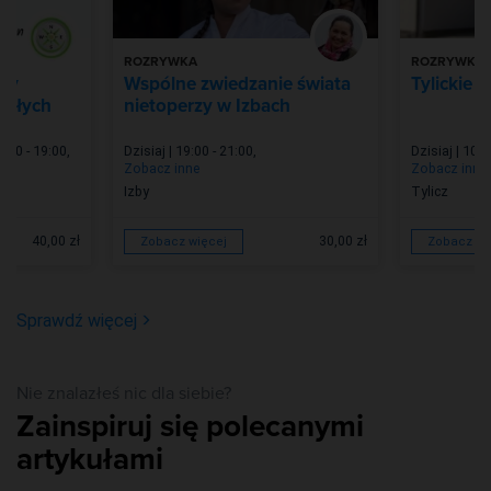
ROZRYWKA
ROZRYWKA
aty
Wspólne zwiedzanie świata
Tylickie 
osłych
nietoperzy w Izbach
7:30 - 19:00
,
Dzisiaj | 19:00 - 21:00
,
Dzisiaj | 10:0
Zobacz inne
Zobacz inne
Izby
Tylicz
40,00 zł
30,00 zł
Zobacz więcej
Zobacz wi
Sprawdź więcej
Nie znalazłeś nic dla siebie?
Zainspiruj się polecanymi
artykułami