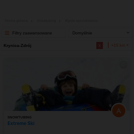
Strona główna
Snowtubing
Wyniki wyszukiwania
Filtry zaawansowane
Domyślnie
x
+15 km
Krynica-Zdrój
SNOWTUBING
Extreme Ski