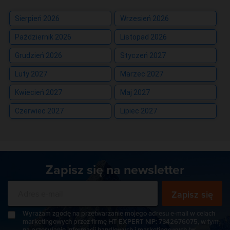
Sierpień 2026
Wrzesień 2026
Październik 2026
Listopad 2026
Grudzień 2026
Styczeń 2027
Luty 2027
Marzec 2027
Kwiecień 2027
Maj 2027
Czerwiec 2027
Lipiec 2027
Zapisz się na newsletter
Zapisz się
Wyrażam zgodę na przetwarzanie mojego adresu e-mail w celach
marketingowych przez firmę HT EXPERT NIP: 7342676075, w tym
na przesyłanie informacji handlowych i marketingowych (w