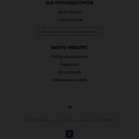
DLA ORGANIZATORÓW
Jak to działa?
Częste pytania
Dodaj ofertę i zostań partnerem
WARTO WIEDZIEĆ
Polityka prywatności
Regulamin
Do pobrania
Ustawienia cookies
PL
© 2026 Atrakcje.pl
|
Projekt i wykonanie:
ALFA BRAVO