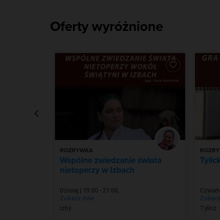
Oferty wyróżnione
ROZRYWKA
ROZR
y
Wspólne zwiedzanie świata
Tylic
słych
nietoperzy w Izbach
0 - 19:00
,
Dzisiaj | 19:00 - 21:00
,
Czwarte
Zobacz inne
Zobacz
Izby
Tylicz