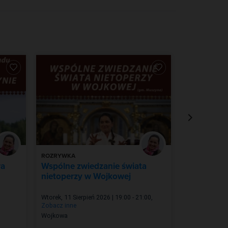
ROZRYWKA
ZDROWIE I U
ra
Wspólne zwiedzanie świata
Relaksacja
nietoperzy w Wojkowej
wyciszając
Wtorek, 11 Sierpień 2026 | 19:00 - 21:00
,
Środa, 12 Sierp
Zobacz inne
Zobacz inne
Wojkowa
Krynica-Zdrój