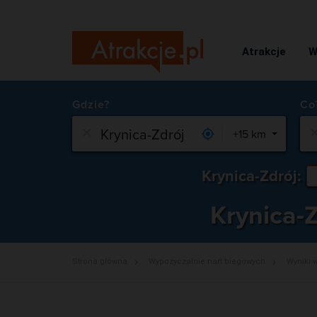
Atrakcje
W
Gdzie?
+15 km
Krynica-Zdrój:
Krynica-
Strona główna
Wypożyczalnie nart biegowych
Wyniki 