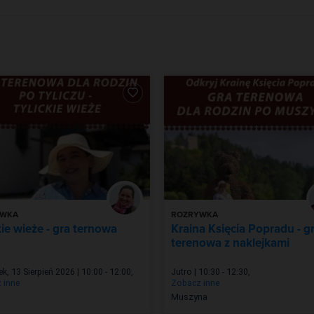
YWKA
ROZRYWKA
kie wieże - gra ternowa
Kraina Księcia Popradu - g
terenowa z naklejkami
k, 13 Sierpień 2026 | 10:00 - 12:00
,
Jutro | 10:30 - 12:30
,
 inne
Zobacz inne
Muszyna