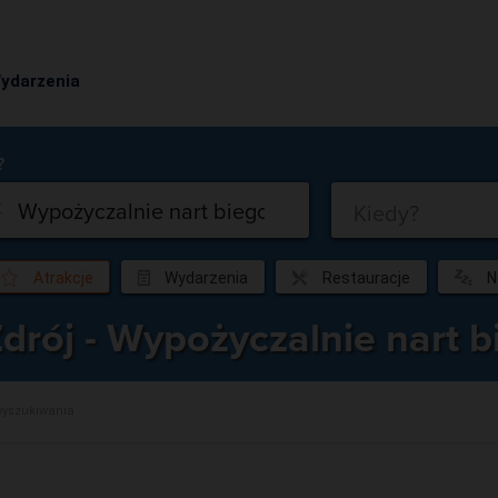
ydarzenia
Co?
Kiedy?
Atrakcje
Wydarzenia
Restauracje
N
Zdrój - Wypożyczalnie nart 
wyszukiwania