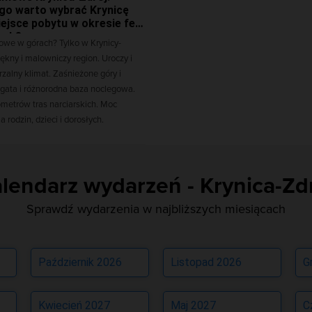
go warto wybrać Krynicę
ejsce pobytu w okresie ferii
ych?
owe w górach? Tylko w Krynicy-
iękny i malowniczy region. Uroczy i
zalny klimat. Zaśnieżone góry i
ogata i różnorodna baza noclegowa.
ometrów tras narciarskich. Moc
la rodzin, dzieci i dorosłych.
lendarz wydarzeń - Krynica-Zd
Sprawdź wydarzenia w najbliższych miesiącach
Październik 2026
Listopad 2026
G
Kwiecień 2027
Maj 2027
C