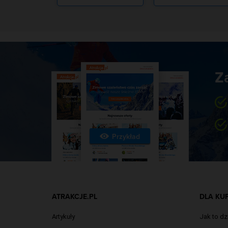
Z
Przykład
ATRAKCJE.PL
DLA KU
Artykuły
Jak to dz