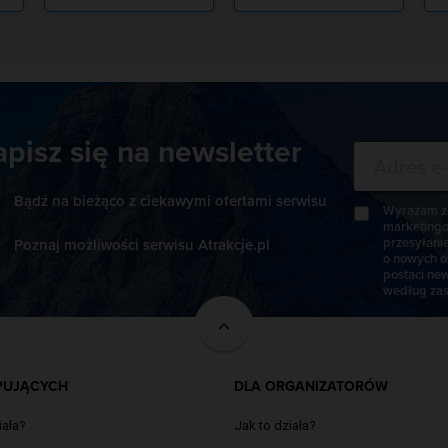
apisz się na newsletter
Bądź na bieżąco z ciekawymi ofertami serwisu
Wyrażam zg
marketingo
przesyłani
Poznaj możliwości serwisu Atrakcje.pl
o nowych o
postaci new
według zas
PUJĄCYCH
DLA ORGANIZATORÓW
iała?
Jak to działa?