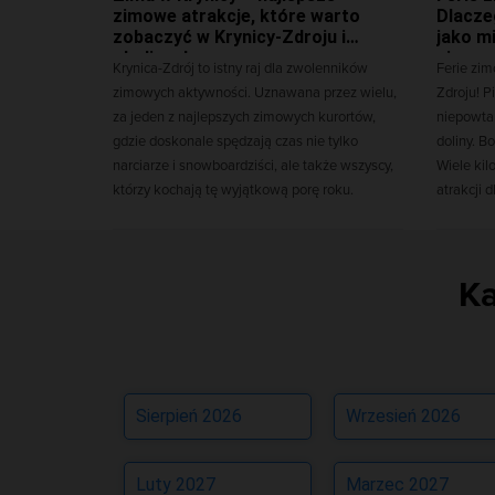
zimowe atrakcje, które warto
Dlacze
zobaczyć w Krynicy-Zdroju i
jako mi
okolicach
zimow
Krynica-Zdrój to istny raj dla zwolenników
Ferie zim
zimowych aktywności. Uznawana przez wielu,
Zdroju! P
za jeden z najlepszych zimowych kurortów,
niepowtar
gdzie doskonale spędzają czas nie tylko
doliny. B
narciarze i snowboardziści, ale także wszyscy,
Wiele kil
którzy kochają tę wyjątkową porę roku.
atrakcji d
Ka
Sierpień 2026
Wrzesień 2026
Luty 2027
Marzec 2027