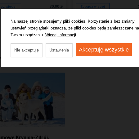
30,00 zł
cz więcej
Zobacz więcej
Na naszej stronie stosujemy pliki cookies. Korzystanie z bez zmiany
ustawień przeglądarki oznacza, że pliki cookies będą zamieszczane na
Twoim urządzeniu.
Więcej informacji
.
Akceptuję wszystkie
Nie akceptuję
Ustawienia
rtykułami
zimowe Krynica-Zdrój.