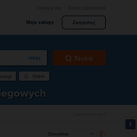
Zaloguj się
Dodaj ogłoszenie
Zarejestruj
Moje zakupy
Szukaj
TERAZ
oclegi
Online
biegowych
Znalezione oferty:
2
Domyślnie