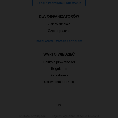
Dodaj / zaproponuj ogłoszenie
DLA ORGANIZATORÓW
Jak to działa?
Częste pytania
Dodaj ofertę i zostań partnerem
WARTO WIEDZIEĆ
Polityka prywatności
Regulamin
Do pobrania
Ustawienia cookies
PL
© 2026 Atrakcje.pl
|
Projekt i wykonanie:
ALFA BRAVO