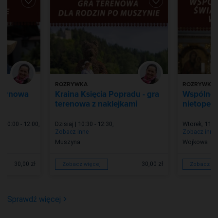
ROZRYWKA
ROZRYWKA
 ternowa
Kraina Księcia Popradu - gra
Wspólne 
terenowa z naklejkami
nietoper
| 10:00 - 12:00
,
Dzisiaj | 10:30 - 12:30
,
Wtorek, 11 Si
Zobacz inne
Zobacz inne
Muszyna
Wojkowa
30,00 zł
30,00 zł
Zobacz więcej
Zobacz wi
Sprawdź więcej