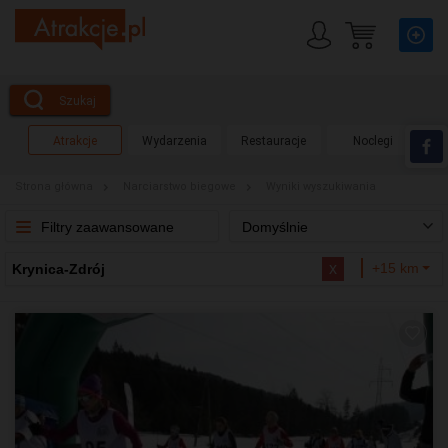
Szukaj
Atrakcje
Wydarzenia
Restauracje
Noclegi
Strona główna
Narciarstwo biegowe
Wyniki wyszukiwania
Filtry zaawansowane
Domyślnie
x
+15 km
Krynica-Zdrój