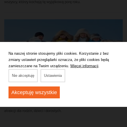
wszyscy, którzy kochają tę wyjątkową porę roku.
Na naszej stronie stosujemy pliki cookies. Korzystanie z bez
zmiany ustawień przeglądarki oznacza, że pliki cookies będą
zamieszczane na Twoim urządzeniu.
Więcej informacji
.
Nie akceptuję
Ustawienia
Ferie zimowe Krynica-Zdrój. Dlaczego warto wybrać
Krynicę jako miejsce pobytu w okresie ferii zimowych?
Ferie zimowe w górach? Tylko w Krynicy-Zdroju! Piękny i malowniczy
Akceptuję wszystkie
region. Uroczy i niepowtarzalny klimat. Zaśnieżone góry i doliny. Bogata i
różnorodna baza noclegowa. Wiele kilometrów tras narciarskich. Moc
atrakcji dla rodzin, dzieci i dorosłych.