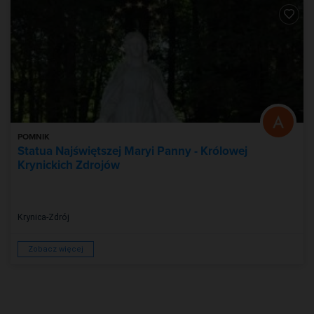
POMNIK
Statua Najświętszej Maryi Panny - Królowej
Krynickich Zdrojów
Krynica-Zdrój
Zobacz więcej