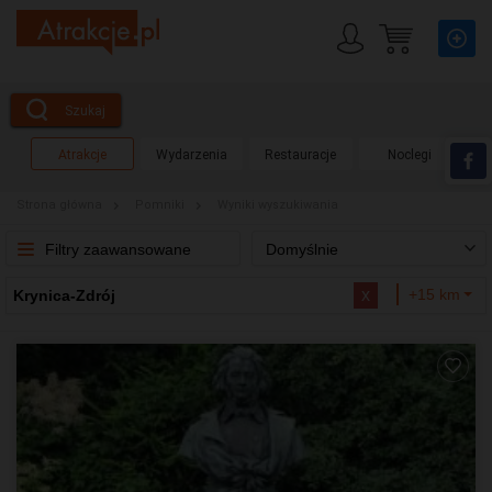
Szukaj
Atrakcje
Wydarzenia
Restauracje
Noclegi
Strona główna
Pomniki
Wyniki wyszukiwania
Filtry zaawansowane
Domyślnie
x
+15 km
Krynica-Zdrój