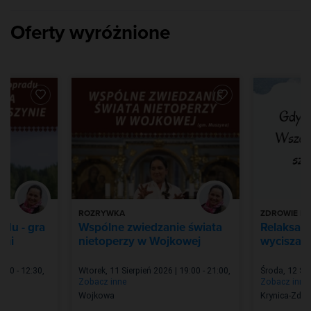
Oferty wyróżnione
ROZRYWKA
ZDROWIE I 
adu - gra
Wspólne zwiedzanie świata
Relaksacj
ami
nietoperzy w Wojkowej
wyciszają
0:30 - 12:30
,
Wtorek, 11 Sierpień 2026 | 19:00 - 21:00
,
Środa, 12 Sie
Zobacz inne
Zobacz inne
Wojkowa
Krynica-Zdró