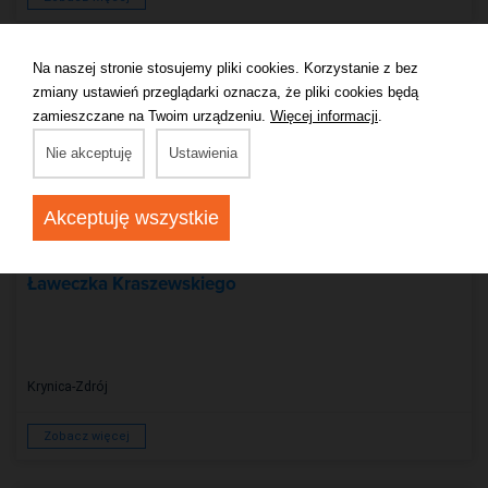
Na naszej stronie stosujemy pliki cookies. Korzystanie z bez
zmiany ustawień przeglądarki oznacza, że pliki cookies będą
zamieszczane na Twoim urządzeniu.
Więcej informacji
.
Nie akceptuję
Ustawienia
Akceptuję wszystkie
POMNIK
Ławeczka Kraszewskiego
Krynica-Zdrój
Zobacz więcej